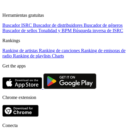
Herramientas gratuitas
Buscador ISRC
Buscador de distribuidores
Buscador de géneros
Buscador de sellos
Tonalidad y BPM
Búsqueda inversa de ISRC
Rankings
Ranking de artistas
Ranking de canciones
Ranking de emisoras de
radio
Ranking de playlists
Charts
Get the apps
Chrome extension
Conecta