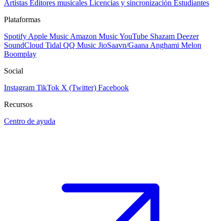
Artistas
Editores musicales
Licencias y sincronización
Estudiantes
Plataformas
Spotify
Apple Music
Amazon Music
YouTube
Shazam
Deezer
SoundCloud
Tidal
QQ Music
JioSaavn/Gaana
Anghami
Melon
Boomplay
Social
Instagram
TikTok
X (Twitter)
Facebook
Recursos
Centro de ayuda