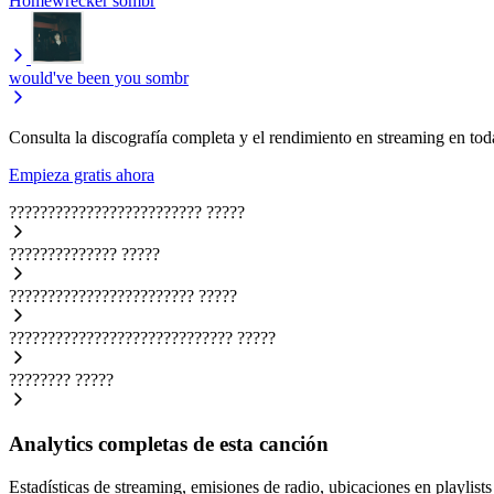
Homewrecker
sombr
would've been you
sombr
Consulta la discografía completa y el rendimiento en streaming en toda
Empieza gratis ahora
?????????????????????????
?????
??????????????
?????
????????????????????????
?????
?????????????????????????????
?????
????????
?????
Analytics completas de esta canción
Estadísticas de streaming, emisiones de radio, ubicaciones en playlists 