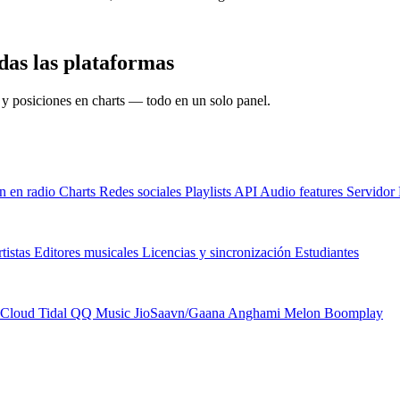
das las plataformas
s y posiciones en charts — todo en un solo panel.
n en radio
Charts
Redes sociales
Playlists
API
Audio features
Servido
tistas
Editores musicales
Licencias y sincronización
Estudiantes
Cloud
Tidal
QQ Music
JioSaavn/Gaana
Anghami
Melon
Boomplay