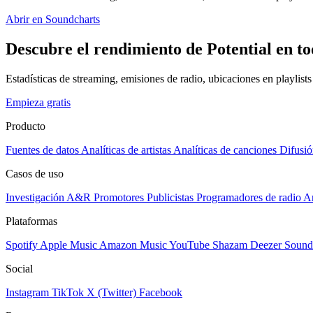
Abrir en Soundcharts
Descubre el rendimiento de Potential en to
Estadísticas de streaming, emisiones de radio, ubicaciones en playlist
Empieza gratis
Producto
Fuentes de datos
Analíticas de artistas
Analíticas de canciones
Difusió
Casos de uso
Investigación A&R
Promotores
Publicistas
Programadores de radio
Ar
Plataformas
Spotify
Apple Music
Amazon Music
YouTube
Shazam
Deezer
Sound
Social
Instagram
TikTok
X (Twitter)
Facebook