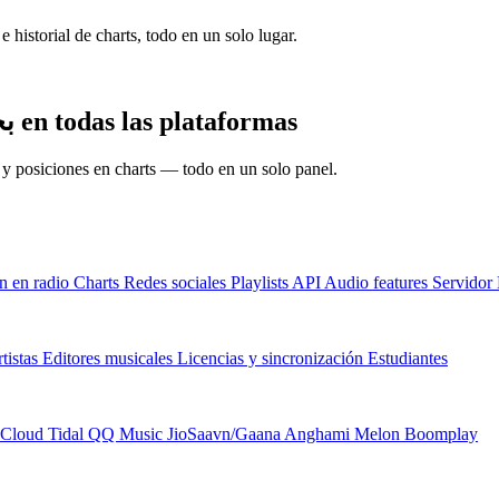
e historial de charts, todo en un solo lugar.
Descubre el rendimiento de بحكيلك عن الأيام en todas las plataformas
s y posiciones en charts — todo en un solo panel.
n en radio
Charts
Redes sociales
Playlists
API
Audio features
Servido
tistas
Editores musicales
Licencias y sincronización
Estudiantes
Cloud
Tidal
QQ Music
JioSaavn/Gaana
Anghami
Melon
Boomplay