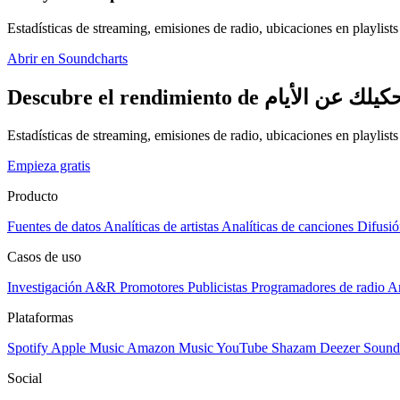
Estadísticas de streaming, emisiones de radio, ubicaciones en playlists 
Abrir en Soundcharts
Estadísticas de streaming, emisiones de radio, ubicaciones en playlist
Empieza gratis
Producto
Fuentes de datos
Analíticas de artistas
Analíticas de canciones
Difusió
Casos de uso
Investigación A&R
Promotores
Publicistas
Programadores de radio
Ar
Plataformas
Spotify
Apple Music
Amazon Music
YouTube
Shazam
Deezer
Sound
Social