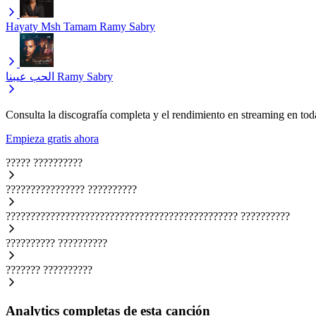
Hayaty Msh Tamam
Ramy Sabry
الحب عيبنا
Ramy Sabry
Consulta la discografía completa y el rendimiento en streaming en toda
Empieza gratis ahora
?????
??????????
????????????????
??????????
???????????????????????????????????????????????
??????????
??????????
??????????
???????
??????????
Analytics completas de esta canción