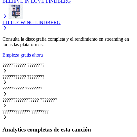
BELIEVE IN LOVE
LINDBERG
LITTLE WING
LINDBERG
Consulta la discografía completa y el rendimiento en streaming en
todas las plataformas.
Empieza gratis ahora
???????????
????????
???????????
????????
??????????
????????
?????????????????
????????
?????????????
????????
Analytics completas de esta canción