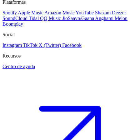
Plataformas
Spotify
Apple Music
Amazon Music
YouTube
Shazam
Deezer
SoundCloud
Tidal
QQ Music
JioSaavn/Gaana
Anghami
Melon
Boomplay
Social
Instagram
TikTok
X (Twitter)
Facebook
Recursos
Centro de ayuda