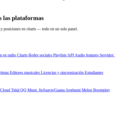
s las plataformas
s y posiciones en charts — todo en un solo panel.
n en radio
Charts
Redes sociales
Playlists
API
Audio features
Servido
tistas
Editores musicales
Licencias y sincronización
Estudiantes
Cloud
Tidal
QQ Music
JioSaavn/Gaana
Anghami
Melon
Boomplay