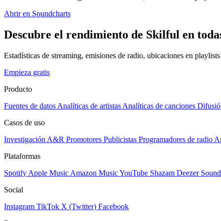
Abrir en Soundcharts
Descubre el rendimiento de Skilful en toda
Estadísticas de streaming, emisiones de radio, ubicaciones en playlist
Empieza gratis
Producto
Fuentes de datos
Analíticas de artistas
Analíticas de canciones
Difusió
Casos de uso
Investigación A&R
Promotores
Publicistas
Programadores de radio
Ar
Plataformas
Spotify
Apple Music
Amazon Music
YouTube
Shazam
Deezer
Sound
Social
Instagram
TikTok
X (Twitter)
Facebook