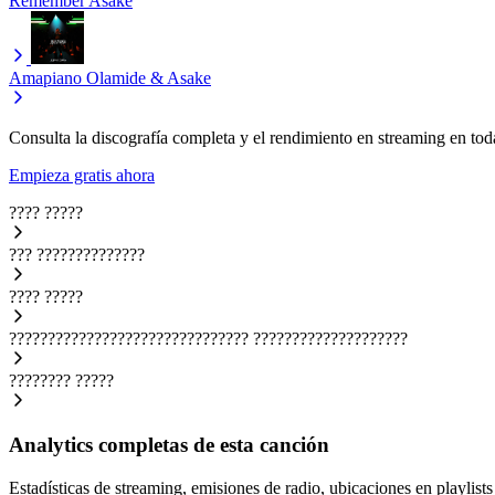
Remember
Asake
Amapiano
Olamide & Asake
Consulta la discografía completa y el rendimiento en streaming en toda
Empieza gratis ahora
????
?????
???
??????????????
????
?????
???????????????????????????????
????????????????????
????????
?????
Analytics completas de esta canción
Estadísticas de streaming, emisiones de radio, ubicaciones en playlists 