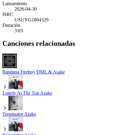
Lanzamiento
2026-04-30
ISRC
USUYG1804329
Duración
3:03
Canciones relacionadas
Bandana
Fireboy DML & Asake
Lonely At The Top
Asake
Terminator
Asake