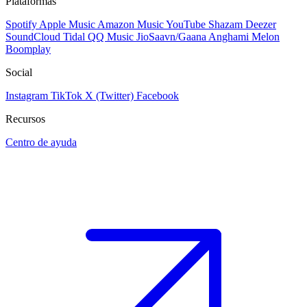
Plataformas
Spotify
Apple Music
Amazon Music
YouTube
Shazam
Deezer
SoundCloud
Tidal
QQ Music
JioSaavn/Gaana
Anghami
Melon
Boomplay
Social
Instagram
TikTok
X (Twitter)
Facebook
Recursos
Centro de ayuda