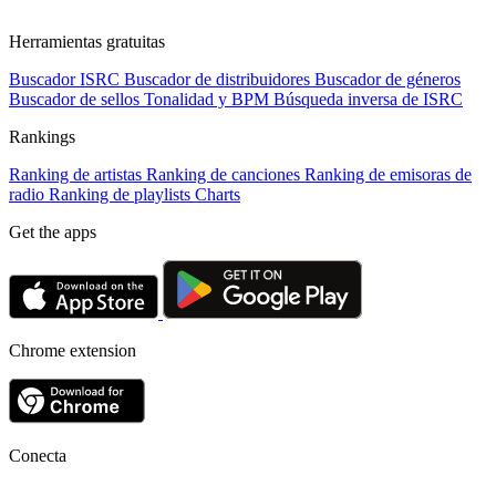
Herramientas gratuitas
Buscador ISRC
Buscador de distribuidores
Buscador de géneros
Buscador de sellos
Tonalidad y BPM
Búsqueda inversa de ISRC
Rankings
Ranking de artistas
Ranking de canciones
Ranking de emisoras de
radio
Ranking de playlists
Charts
Get the apps
Chrome extension
Conecta