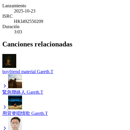
Lanzamiento
2025-10-23
ISRC
HKI492550209
Duración
3:03
Canciones relacionadas
boyfriend material
Gareth.T
緊急聯絡人
Gareth.T
用背脊唱情歌
Gareth.T