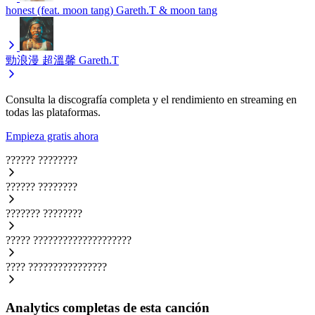
honest (feat. moon tang)
Gareth.T & moon tang
勁浪漫 超溫馨
Gareth.T
Consulta la discografía completa y el rendimiento en streaming en
todas las plataformas.
Empieza gratis ahora
??????
????????
??????
????????
???????
????????
?????
????????????????????
????
????????????????
Analytics completas de esta canción