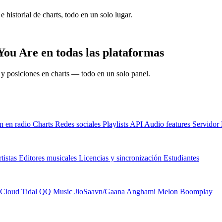
e historial de charts, todo en un solo lugar.
ou Are en todas las plataformas
s y posiciones en charts — todo en un solo panel.
n en radio
Charts
Redes sociales
Playlists
API
Audio features
Servido
tistas
Editores musicales
Licencias y sincronización
Estudiantes
Cloud
Tidal
QQ Music
JioSaavn/Gaana
Anghami
Melon
Boomplay