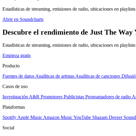
Estadísticas de streaming, emisiones de radio, ubicaciones en playlists 
Abrir en Soundcharts
Descubre el rendimiento de Just The Way Y
Estadísticas de streaming, emisiones de radio, ubicaciones en playlist
Empieza gratis
Producto
Fuentes de datos
Analíticas de artistas
Analíticas de canciones
Difusió
Casos de uso
Investigación A&R
Promotores
Publicistas
Programadores de radio
Ar
Plataformas
Spotify
Apple Music
Amazon Music
YouTube
Shazam
Deezer
Sound
Social