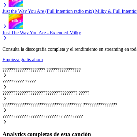
Just the Way You Are (Full Intention radio mix)
Milky & Full Intentio
Just The Way You Are - Extended
Milky
Consulta la discografía completa y el rendimiento en streaming en toda
Empieza gratis ahora
????????????????????
????????????????
??????????
?????
???????????????????????????????????
?????
?????????????????????????????????????
????????????????
????????????????????????????
?????????
Analytics completas de esta canción