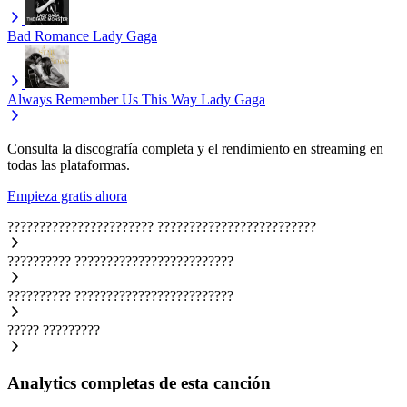
Bad Romance
Lady Gaga
Always Remember Us This Way
Lady Gaga
Consulta la discografía completa y el rendimiento en streaming en
todas las plataformas.
Empieza gratis ahora
???????????????????????
?????????????????????????
??????????
?????????????????????????
??????????
?????????????????????????
?????
?????????
Analytics completas de esta canción