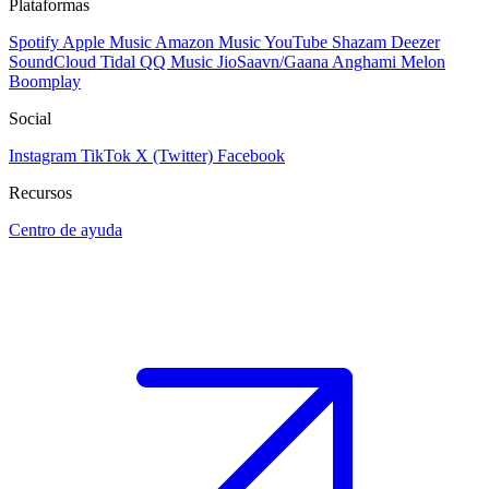
Plataformas
Spotify
Apple Music
Amazon Music
YouTube
Shazam
Deezer
SoundCloud
Tidal
QQ Music
JioSaavn/Gaana
Anghami
Melon
Boomplay
Social
Instagram
TikTok
X (Twitter)
Facebook
Recursos
Centro de ayuda