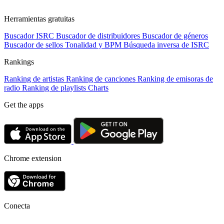
Herramientas gratuitas
Buscador ISRC
Buscador de distribuidores
Buscador de géneros
Buscador de sellos
Tonalidad y BPM
Búsqueda inversa de ISRC
Rankings
Ranking de artistas
Ranking de canciones
Ranking de emisoras de
radio
Ranking de playlists
Charts
Get the apps
Chrome extension
Conecta