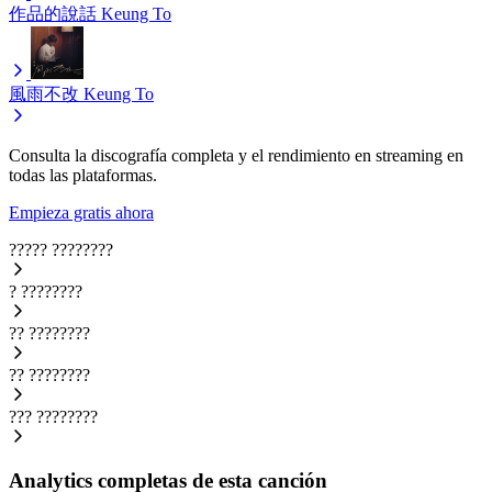
作品的說話
Keung To
風雨不改
Keung To
Consulta la discografía completa y el rendimiento en streaming en
todas las plataformas.
Empieza gratis ahora
?????
????????
?
????????
??
????????
??
????????
???
????????
Analytics completas de esta canción