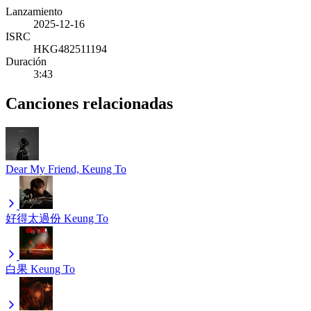
Lanzamiento
2025-12-16
ISRC
HKG482511194
Duración
3:43
Canciones relacionadas
Dear My Friend,
Keung To
好得太過份
Keung To
白果
Keung To