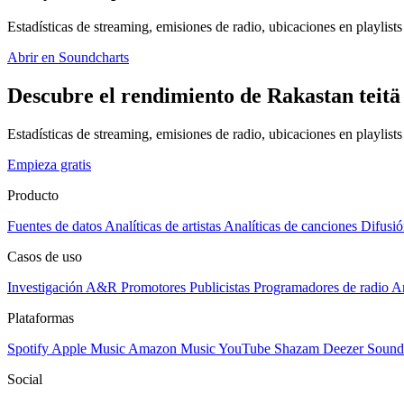
Estadísticas de streaming, emisiones de radio, ubicaciones en playlists 
Abrir en Soundcharts
Descubre el rendimiento de Rakastan teitä 
Estadísticas de streaming, emisiones de radio, ubicaciones en playlist
Empieza gratis
Producto
Fuentes de datos
Analíticas de artistas
Analíticas de canciones
Difusió
Casos de uso
Investigación A&R
Promotores
Publicistas
Programadores de radio
Ar
Plataformas
Spotify
Apple Music
Amazon Music
YouTube
Shazam
Deezer
Sound
Social