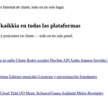
e historial de charts, todo en un solo lugar.
kaikkia en todas las plataformas
s y posiciones en charts — todo en un solo panel.
n en radio
Charts
Redes sociales
Playlists
API
Audio features
Servido
tistas
Editores musicales
Licencias y sincronización
Estudiantes
Cloud
Tidal
QQ Music
JioSaavn/Gaana
Anghami
Melon
Boomplay