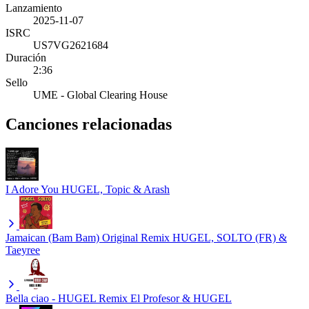
Lanzamiento
2025-11-07
ISRC
US7VG2621684
Duración
2:36
Sello
UME - Global Clearing House
Canciones relacionadas
I Adore You
HUGEL, Topic & Arash
Jamaican (Bam Bam) Original Remix
HUGEL, SOLTO (FR) &
Taeyree
Bella ciao - HUGEL Remix
El Profesor & HUGEL