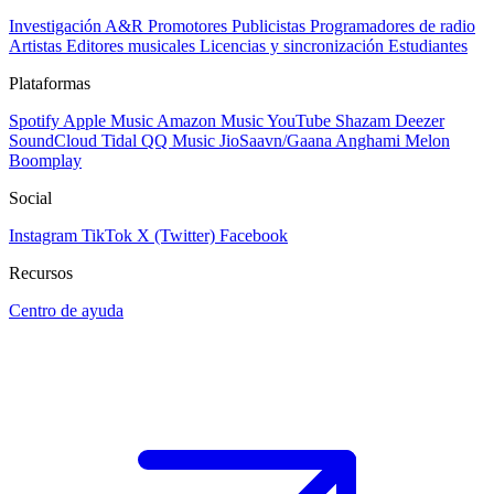
Investigación A&R
Promotores
Publicistas
Programadores de radio
Artistas
Editores musicales
Licencias y sincronización
Estudiantes
Plataformas
Spotify
Apple Music
Amazon Music
YouTube
Shazam
Deezer
SoundCloud
Tidal
QQ Music
JioSaavn/Gaana
Anghami
Melon
Boomplay
Social
Instagram
TikTok
X (Twitter)
Facebook
Recursos
Centro de ayuda