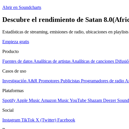
Abrir en Soundcharts
Descubre el rendimiento de Satan 8.0(Afri
Estadísticas de streaming, emisiones de radio, ubicaciones en playlist
Empieza gratis
Producto
Fuentes de datos
Analíticas de artistas
Analíticas de canciones
Difusió
Casos de uso
Investigación A&R
Promotores
Publicistas
Programadores de radio
Ar
Plataformas
Spotify
Apple Music
Amazon Music
YouTube
Shazam
Deezer
Sound
Social
Instagram
TikTok
X (Twitter)
Facebook