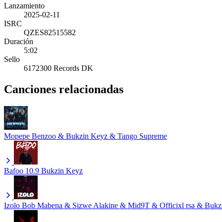
Lanzamiento
2025-02-11
ISRC
QZES82515582
Duración
5:02
Sello
6172300 Records DK
Canciones relacionadas
Mopepe
Benzoo & Bukzin Keyz & Tango Supreme
Bafoo 10.9
Bukzin Keyz
Izolo
Bob Mabena & Sizwe Alakine & Mid9T & Officixl rsa & Buk