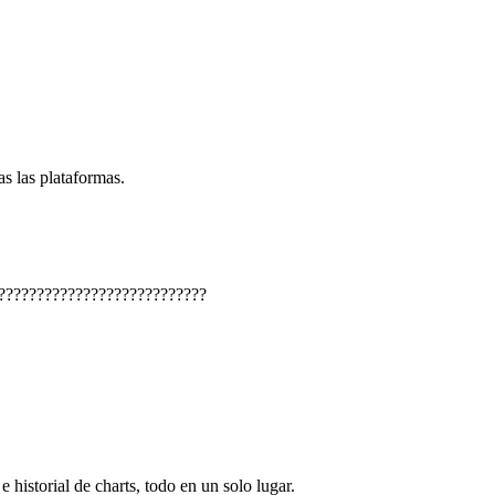
s las plataformas.
???????????????????????????
e historial de charts, todo en un solo lugar.