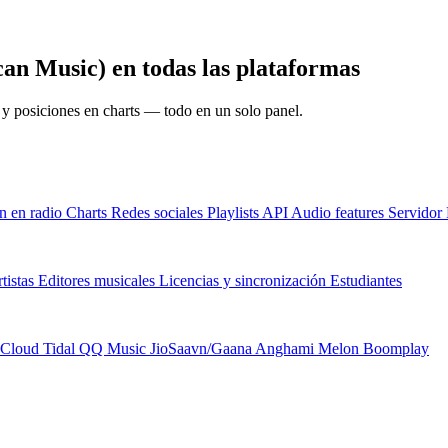
can Music) en todas las plataformas
s y posiciones en charts — todo en un solo panel.
n en radio
Charts
Redes sociales
Playlists
API
Audio features
Servido
tistas
Editores musicales
Licencias y sincronización
Estudiantes
Cloud
Tidal
QQ Music
JioSaavn/Gaana
Anghami
Melon
Boomplay