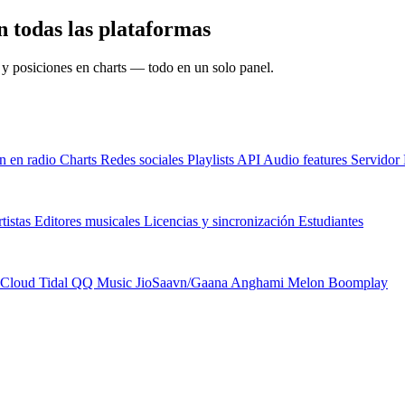
n todas las plataformas
s y posiciones en charts — todo en un solo panel.
n en radio
Charts
Redes sociales
Playlists
API
Audio features
Servido
tistas
Editores musicales
Licencias y sincronización
Estudiantes
Cloud
Tidal
QQ Music
JioSaavn/Gaana
Anghami
Melon
Boomplay