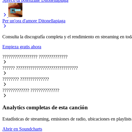
Spreco di potenziale
Ditonellapiaga
Per un'ora d'amore
Ditonellapiaga
Consulta la discografía completa y el rendimiento en streaming en toda
Empieza gratis ahora
?????????????????
??????????????
??????
??????????????????????????????
????????
??????????????
?????????????
??????????????
Analytics completas de esta canción
Estadísticas de streaming, emisiones de radio, ubicaciones en playlists 
Abrir en Soundcharts