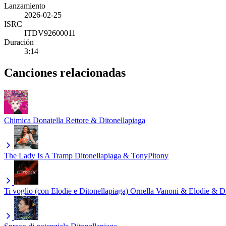
Lanzamiento
2026-02-25
ISRC
ITDV92600011
Duración
3:14
Canciones relacionadas
Chimica
Donatella Rettore & Ditonellapiaga
The Lady Is A Tramp
Ditonellapiaga & TonyPitony
Ti voglio (con Elodie e Ditonellapiaga)
Ornella Vanoni & Elodie & Di