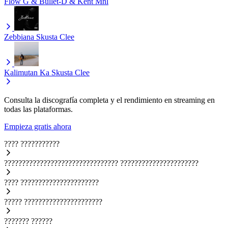
Flow G & Bullet-D & Kent Mnl
Zebbiana
Skusta Clee
Kalimutan Ka
Skusta Clee
Consulta la discografía completa y el rendimiento en streaming en
todas las plataformas.
Empieza gratis ahora
????
???????????
????????????????????????????????
??????????????????????
????
??????????????????????
?????
??????????????????????
???????
??????