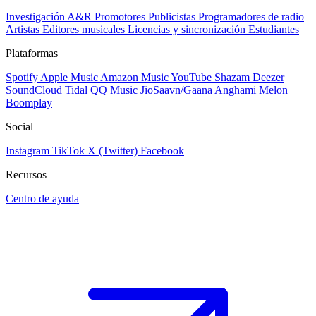
Investigación A&R
Promotores
Publicistas
Programadores de radio
Artistas
Editores musicales
Licencias y sincronización
Estudiantes
Plataformas
Spotify
Apple Music
Amazon Music
YouTube
Shazam
Deezer
SoundCloud
Tidal
QQ Music
JioSaavn/Gaana
Anghami
Melon
Boomplay
Social
Instagram
TikTok
X (Twitter)
Facebook
Recursos
Centro de ayuda