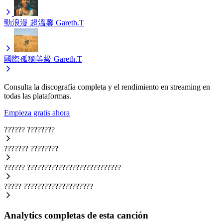
勁浪漫 超溫馨
Gareth.T
國際孤獨等級
Gareth.T
Consulta la discografía completa y el rendimiento en streaming en
todas las plataformas.
Empieza gratis ahora
??????
????????
???????
????????
??????
???????????????????????????
?????
????????????????????
Analytics completas de esta canción