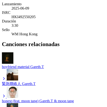
Lanzamiento
2025-06-09
ISRC
HKI492550205
Duración
3:30
Sello
WM Hong Kong
Canciones relacionadas
boyfriend material
Gareth.T
緊急聯絡人
Gareth.T
honest (feat. moon tang)
Gareth.T & moon tang