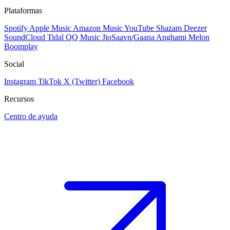
Plataformas
Spotify
Apple Music
Amazon Music
YouTube
Shazam
Deezer
SoundCloud
Tidal
QQ Music
JioSaavn/Gaana
Anghami
Melon
Boomplay
Social
Instagram
TikTok
X (Twitter)
Facebook
Recursos
Centro de ayuda