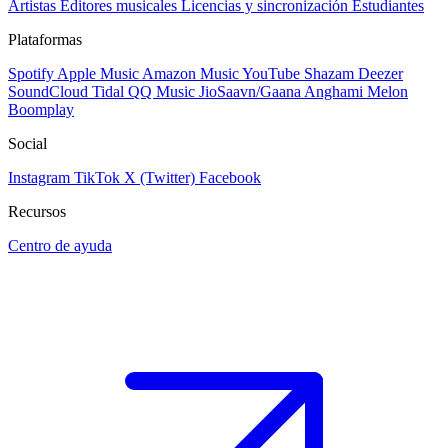
Artistas
Editores musicales
Licencias y sincronización
Estudiantes
Plataformas
Spotify
Apple Music
Amazon Music
YouTube
Shazam
Deezer
SoundCloud
Tidal
QQ Music
JioSaavn/Gaana
Anghami
Melon
Boomplay
Social
Instagram
TikTok
X (Twitter)
Facebook
Recursos
Centro de ayuda