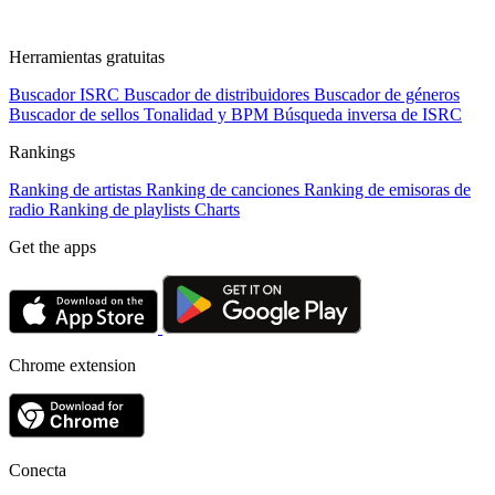
Herramientas gratuitas
Buscador ISRC
Buscador de distribuidores
Buscador de géneros
Buscador de sellos
Tonalidad y BPM
Búsqueda inversa de ISRC
Rankings
Ranking de artistas
Ranking de canciones
Ranking de emisoras de
radio
Ranking de playlists
Charts
Get the apps
Chrome extension
Conecta