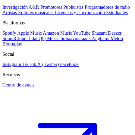
Investigación A&R
Promotores
Publicistas
Programadores de radio
Artistas
Editores musicales
Licencias y sincronización
Estudiantes
Plataformas
Spotify
Apple Music
Amazon Music
YouTube
Shazam
Deezer
SoundCloud
Tidal
QQ Music
JioSaavn/Gaana
Anghami
Melon
Boomplay
Social
Instagram
TikTok
X (Twitter)
Facebook
Recursos
Centro de ayuda