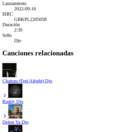
Lanzamiento
2022-09-16
ISRC
GBKPL2205058
Duración
2:39
Sello
Djo
Canciones relacionadas
Chateau (Feel Alright)
Djo
Roddy
Djo
Delete Ya
Djo