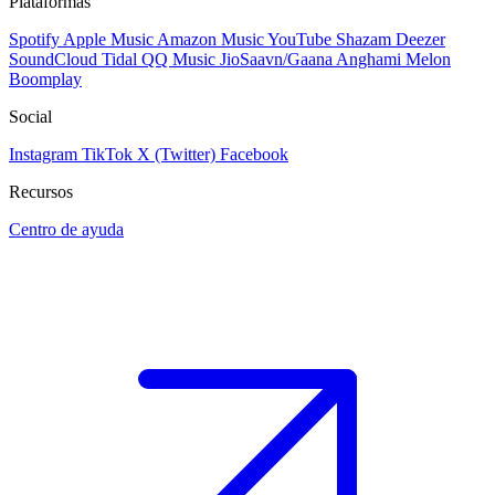
Plataformas
Spotify
Apple Music
Amazon Music
YouTube
Shazam
Deezer
SoundCloud
Tidal
QQ Music
JioSaavn/Gaana
Anghami
Melon
Boomplay
Social
Instagram
TikTok
X (Twitter)
Facebook
Recursos
Centro de ayuda