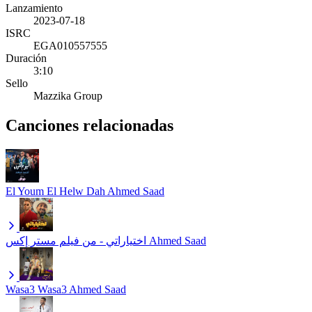
Lanzamiento
2023-07-18
ISRC
EGA010557555
Duración
3:10
Sello
Mazzika Group
Canciones relacionadas
El Youm El Helw Dah
Ahmed Saad
اختياراتي - من فيلم مستر إكس
Ahmed Saad
Wasa3 Wasa3
Ahmed Saad