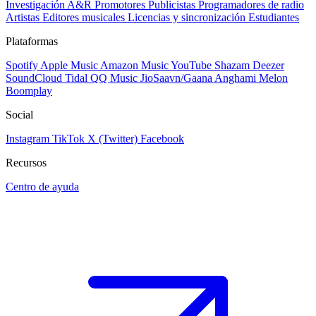
Investigación A&R
Promotores
Publicistas
Programadores de radio
Artistas
Editores musicales
Licencias y sincronización
Estudiantes
Plataformas
Spotify
Apple Music
Amazon Music
YouTube
Shazam
Deezer
SoundCloud
Tidal
QQ Music
JioSaavn/Gaana
Anghami
Melon
Boomplay
Social
Instagram
TikTok
X (Twitter)
Facebook
Recursos
Centro de ayuda