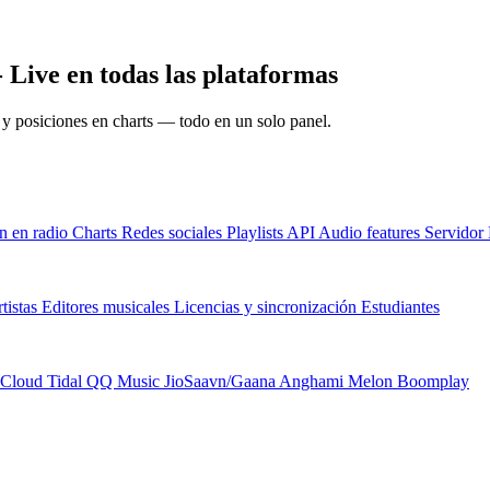
 Live en todas las plataformas
s y posiciones en charts — todo en un solo panel.
n en radio
Charts
Redes sociales
Playlists
API
Audio features
Servido
tistas
Editores musicales
Licencias y sincronización
Estudiantes
Cloud
Tidal
QQ Music
JioSaavn/Gaana
Anghami
Melon
Boomplay