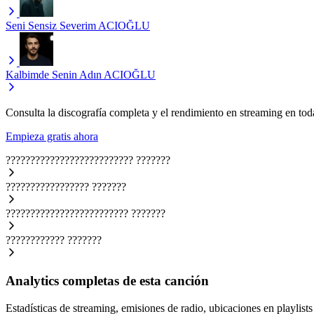
Seni Sensiz Severim
ACIOĞLU
Kalbimde Senin Adın
ACIOĞLU
Consulta la discografía completa y el rendimiento en streaming en toda
Empieza gratis ahora
??????????????????????????
???????
?????????????????
???????
?????????????????????????
???????
????????????
???????
Analytics completas de esta canción
Estadísticas de streaming, emisiones de radio, ubicaciones en playlists 