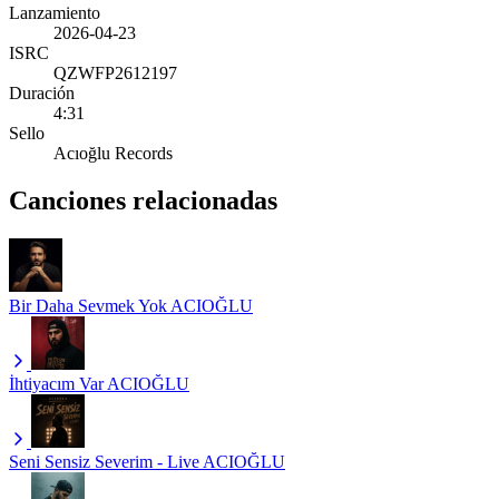
Lanzamiento
2026-04-23
ISRC
QZWFP2612197
Duración
4:31
Sello
Acıoğlu Records
Canciones relacionadas
Bir Daha Sevmek Yok
ACIOĞLU
İhtiyacım Var
ACIOĞLU
Seni Sensiz Severim - Live
ACIOĞLU