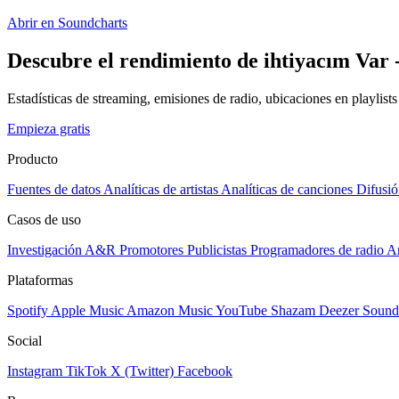
Abrir en Soundcharts
Descubre el rendimiento de ihtiyacım Var -
Estadísticas de streaming, emisiones de radio, ubicaciones en playlist
Empieza gratis
Producto
Fuentes de datos
Analíticas de artistas
Analíticas de canciones
Difusió
Casos de uso
Investigación A&R
Promotores
Publicistas
Programadores de radio
Ar
Plataformas
Spotify
Apple Music
Amazon Music
YouTube
Shazam
Deezer
Sound
Social
Instagram
TikTok
X (Twitter)
Facebook