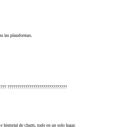
s las plataformas.
????
??????????????????????????????
e historial de charts, todo en un solo lugar.