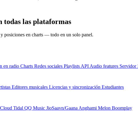
n todas las plataformas
s y posiciones en charts — todo en un solo panel.
n en radio
Charts
Redes sociales
Playlists
API
Audio features
Servido
tistas
Editores musicales
Licencias y sincronización
Estudiantes
Cloud
Tidal
QQ Music
JioSaavn/Gaana
Anghami
Melon
Boomplay