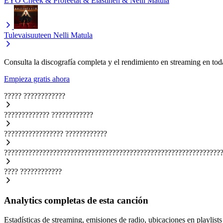
EYO
Cheek & Profeetat & Elastinen & Nelli Matula
Tulevaisuuteen
Nelli Matula
Consulta la discografía completa y el rendimiento en streaming en toda
Empieza gratis ahora
?????
????????????
?????????????
????????????
?????????????????
????????????
??????????????????????????????????????????????????????????????
????
????????????
Analytics completas de esta canción
Estadísticas de streaming, emisiones de radio, ubicaciones en playlists 