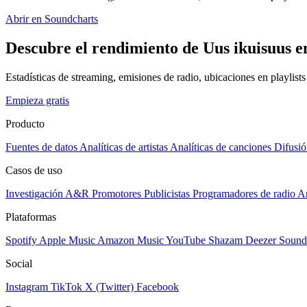
Abrir en Soundcharts
Descubre el rendimiento de Uus ikuisuus e
Estadísticas de streaming, emisiones de radio, ubicaciones en playlist
Empieza gratis
Producto
Fuentes de datos
Analíticas de artistas
Analíticas de canciones
Difusió
Casos de uso
Investigación A&R
Promotores
Publicistas
Programadores de radio
Ar
Plataformas
Spotify
Apple Music
Amazon Music
YouTube
Shazam
Deezer
Sound
Social
Instagram
TikTok
X (Twitter)
Facebook