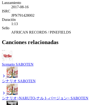
Lanzamiento
2017-08-16
ISRC
JPN791428002
Duración
1:13
Sello
AFRICAN RECORDS / PINEFIELDS
Canciones relacionadas
Scenario
SABOTEN
シナリオ
SABOTEN
シナリオ~NARUTO-ナルト-バージョン~
SABOTEN