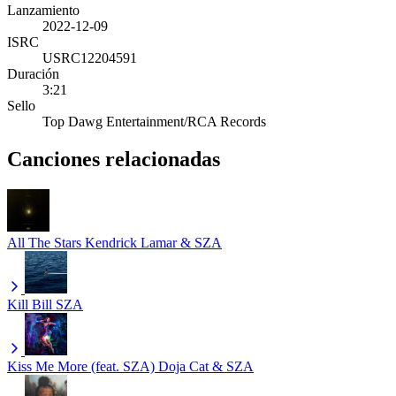
Lanzamiento
2022-12-09
ISRC
USRC12204591
Duración
3:21
Sello
Top Dawg Entertainment/RCA Records
Canciones relacionadas
All The Stars
Kendrick Lamar & SZA
Kill Bill
SZA
Kiss Me More (feat. SZA)
Doja Cat & SZA