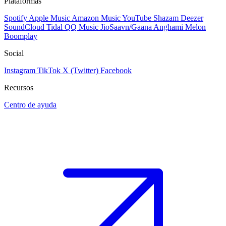
Plataformas
Spotify
Apple Music
Amazon Music
YouTube
Shazam
Deezer
SoundCloud
Tidal
QQ Music
JioSaavn/Gaana
Anghami
Melon
Boomplay
Social
Instagram
TikTok
X (Twitter)
Facebook
Recursos
Centro de ayuda