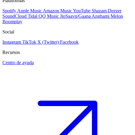
Plataformas
Spotify
Apple Music
Amazon Music
YouTube
Shazam
Deezer
SoundCloud
Tidal
QQ Music
JioSaavn/Gaana
Anghami
Melon
Boomplay
Social
Instagram
TikTok
X (Twitter)
Facebook
Recursos
Centro de ayuda