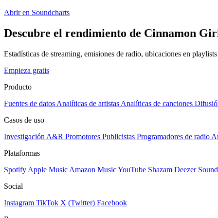
Abrir en Soundcharts
Descubre el rendimiento de Cinnamon Girl
Estadísticas de streaming, emisiones de radio, ubicaciones en playlist
Empieza gratis
Producto
Fuentes de datos
Analíticas de artistas
Analíticas de canciones
Difusió
Casos de uso
Investigación A&R
Promotores
Publicistas
Programadores de radio
Ar
Plataformas
Spotify
Apple Music
Amazon Music
YouTube
Shazam
Deezer
Sound
Social
Instagram
TikTok
X (Twitter)
Facebook