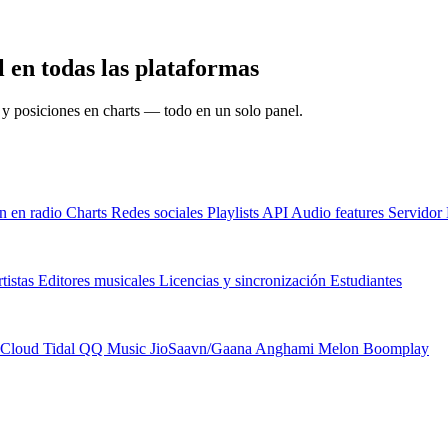
 en todas las plataformas
s y posiciones en charts — todo en un solo panel.
n en radio
Charts
Redes sociales
Playlists
API
Audio features
Servido
tistas
Editores musicales
Licencias y sincronización
Estudiantes
Cloud
Tidal
QQ Music
JioSaavn/Gaana
Anghami
Melon
Boomplay