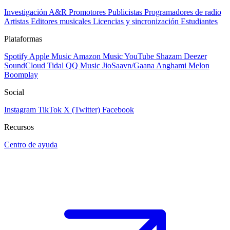
Investigación A&R
Promotores
Publicistas
Programadores de radio
Artistas
Editores musicales
Licencias y sincronización
Estudiantes
Plataformas
Spotify
Apple Music
Amazon Music
YouTube
Shazam
Deezer
SoundCloud
Tidal
QQ Music
JioSaavn/Gaana
Anghami
Melon
Boomplay
Social
Instagram
TikTok
X (Twitter)
Facebook
Recursos
Centro de ayuda