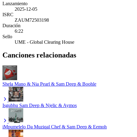
Lanzamiento
2025-12-05
ISRC
ZAUM72503198
Duración
6:22
Sello
UME - Global Clearing House
Canciones relacionadas
Shela
Mano & Nia Pearl & Sam Deep & Boohle
Isgubhu
Sam Deep & Njelic & Aymos
iMpumelelo
Da Muziqal Chef & Sam Deep & Eemoh