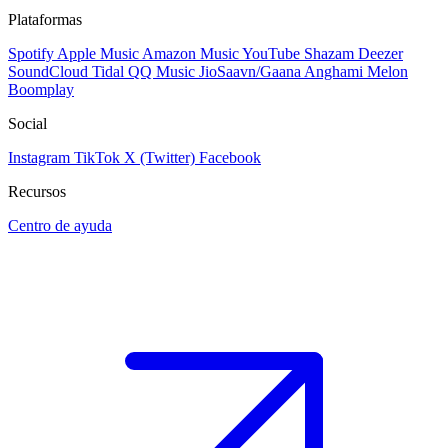
Plataformas
Spotify
Apple Music
Amazon Music
YouTube
Shazam
Deezer
SoundCloud
Tidal
QQ Music
JioSaavn/Gaana
Anghami
Melon
Boomplay
Social
Instagram
TikTok
X (Twitter)
Facebook
Recursos
Centro de ayuda