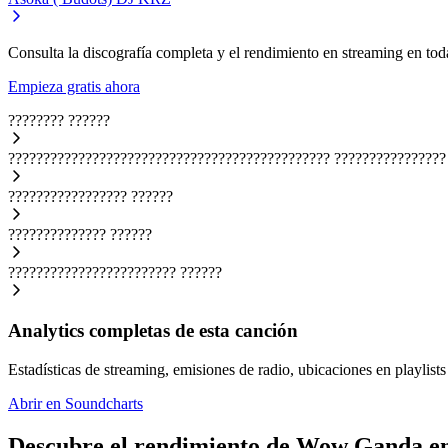
Consulta la discografía completa y el rendimiento en streaming en toda
Empieza gratis ahora
????????
??????
??????????????????????????????????????????????
????????????????
?????????????????
??????
??????????????
??????
????????????????????????
??????
Analytics completas de esta canción
Estadísticas de streaming, emisiones de radio, ubicaciones en playlists 
Abrir en Soundcharts
Descubre el rendimiento de Wow Ganda en 