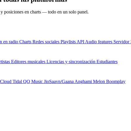
s y posiciones en charts — todo en un solo panel.
n en radio
Charts
Redes sociales
Playlists
API
Audio features
Servido
tistas
Editores musicales
Licencias y sincronización
Estudiantes
Cloud
Tidal
QQ Music
JioSaavn/Gaana
Anghami
Melon
Boomplay