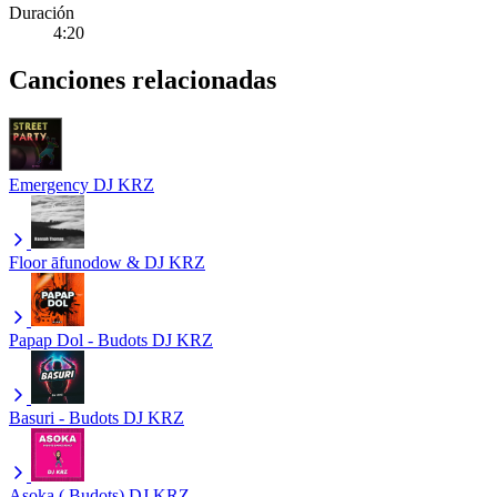
Duración
4:20
Canciones relacionadas
Emergency
DJ KRZ
Floor
āfunodow & DJ KRZ
Papap Dol - Budots
DJ KRZ
Basuri - Budots
DJ KRZ
Asoka ( Budots)
DJ KRZ