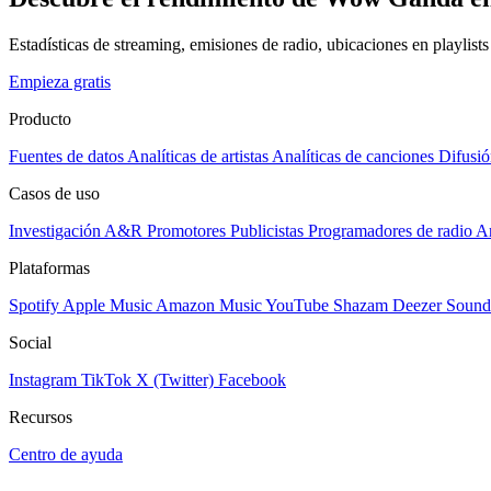
Estadísticas de streaming, emisiones de radio, ubicaciones en playlist
Empieza gratis
Producto
Fuentes de datos
Analíticas de artistas
Analíticas de canciones
Difusió
Casos de uso
Investigación A&R
Promotores
Publicistas
Programadores de radio
Ar
Plataformas
Spotify
Apple Music
Amazon Music
YouTube
Shazam
Deezer
Sound
Social
Instagram
TikTok
X (Twitter)
Facebook
Recursos
Centro de ayuda