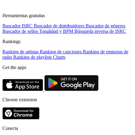
Herramientas gratuitas
Buscador ISRC
Buscador de distribuidores
Buscador de géneros
Buscador de sellos
Tonalidad y BPM
Búsqueda inversa de ISRC
Rankings
Ranking de artistas
Ranking de canciones
Ranking de emisoras de
radio
Ranking de playlists
Charts
Get the apps
Chrome extension
Conecta