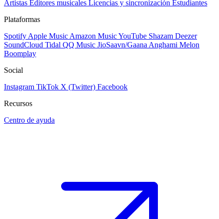
Artistas
Editores musicales
Licencias y sincronización
Estudiantes
Plataformas
Spotify
Apple Music
Amazon Music
YouTube
Shazam
Deezer
SoundCloud
Tidal
QQ Music
JioSaavn/Gaana
Anghami
Melon
Boomplay
Social
Instagram
TikTok
X (Twitter)
Facebook
Recursos
Centro de ayuda