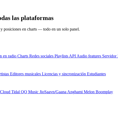
das las plataformas
s y posiciones en charts — todo en un solo panel.
n en radio
Charts
Redes sociales
Playlists
API
Audio features
Servido
tistas
Editores musicales
Licencias y sincronización
Estudiantes
Cloud
Tidal
QQ Music
JioSaavn/Gaana
Anghami
Melon
Boomplay