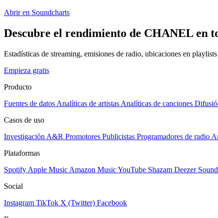
Abrir en Soundcharts
Descubre el rendimiento de CHANEL en to
Estadísticas de streaming, emisiones de radio, ubicaciones en playlist
Empieza gratis
Producto
Fuentes de datos
Analíticas de artistas
Analíticas de canciones
Difusió
Casos de uso
Investigación A&R
Promotores
Publicistas
Programadores de radio
Ar
Plataformas
Spotify
Apple Music
Amazon Music
YouTube
Shazam
Deezer
Sound
Social
Instagram
TikTok
X (Twitter)
Facebook