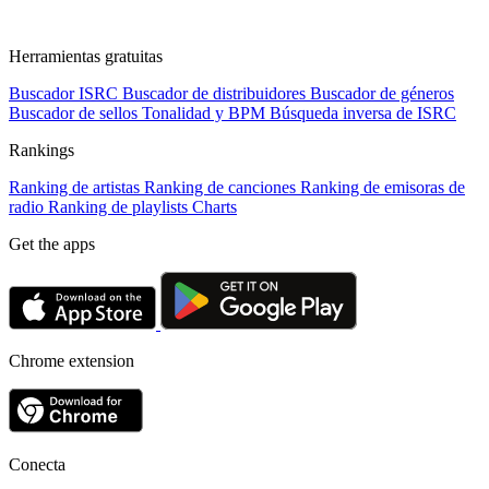
Herramientas gratuitas
Buscador ISRC
Buscador de distribuidores
Buscador de géneros
Buscador de sellos
Tonalidad y BPM
Búsqueda inversa de ISRC
Rankings
Ranking de artistas
Ranking de canciones
Ranking de emisoras de
radio
Ranking de playlists
Charts
Get the apps
Chrome extension
Conecta