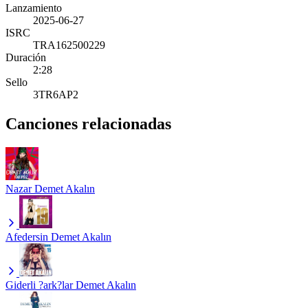
Lanzamiento
2025-06-27
ISRC
TRA162500229
Duración
2:28
Sello
3TR6AP2
Canciones relacionadas
Nazar
Demet Akalın
Afedersin
Demet Akalın
Giderli ?ark?lar
Demet Akalın