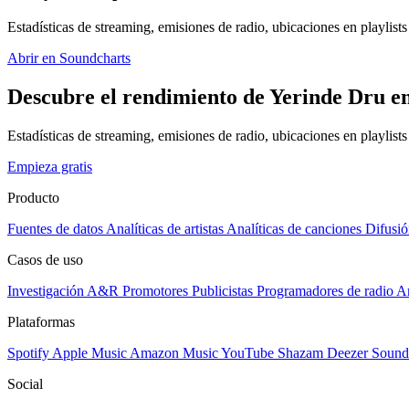
Estadísticas de streaming, emisiones de radio, ubicaciones en playlists 
Abrir en Soundcharts
Descubre el rendimiento de Yerinde Dru en
Estadísticas de streaming, emisiones de radio, ubicaciones en playlist
Empieza gratis
Producto
Fuentes de datos
Analíticas de artistas
Analíticas de canciones
Difusió
Casos de uso
Investigación A&R
Promotores
Publicistas
Programadores de radio
Ar
Plataformas
Spotify
Apple Music
Amazon Music
YouTube
Shazam
Deezer
Sound
Social