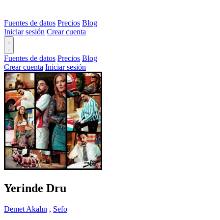
Fuentes de datos
Precios
Blog
Iniciar sesión
Crear cuenta
Fuentes de datos
Precios
Blog
Crear cuenta
Iniciar sesión
Yerinde Dru
Demet Akalın
,
Sefo