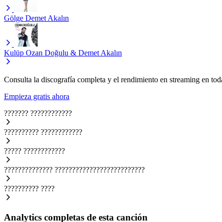
Gölge
Demet Akalın
Kulüp
Ozan Doğulu & Demet Akalın
Consulta la discografía completa y el rendimiento en streaming en toda
Empieza gratis ahora
???????
????????????
??????????
????????????
?????
????????????
??????????????
??????????????????????????
??????????
????
Analytics completas de esta canción