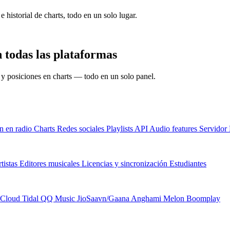
e historial de charts, todo en un solo lugar.
 todas las plataformas
s y posiciones en charts — todo en un solo panel.
n en radio
Charts
Redes sociales
Playlists
API
Audio features
Servido
tistas
Editores musicales
Licencias y sincronización
Estudiantes
Cloud
Tidal
QQ Music
JioSaavn/Gaana
Anghami
Melon
Boomplay