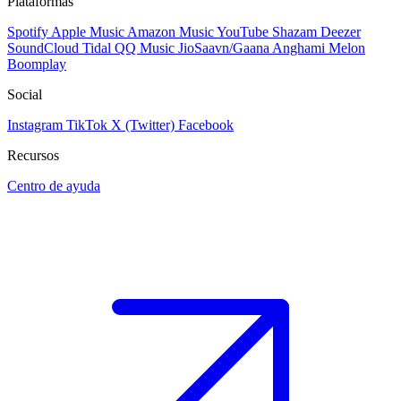
Plataformas
Spotify
Apple Music
Amazon Music
YouTube
Shazam
Deezer
SoundCloud
Tidal
QQ Music
JioSaavn/Gaana
Anghami
Melon
Boomplay
Social
Instagram
TikTok
X (Twitter)
Facebook
Recursos
Centro de ayuda