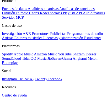
Producto
Fuentes de datos
Analíticas de artistas
Analíticas de canciones
Difusión en radio
Charts
Redes sociales
Playlists
API
Audio features
Servidor MCP
Casos de uso
Investigación A&R
Promotores
Publicistas
Programadores de radio
Artistas
Editores musicales
Licencias y sincronización
Estudiantes
Plataformas
Spotify
Apple Music
Amazon Music
YouTube
Shazam
Deezer
SoundCloud
Tidal
QQ Music
JioSaavn/Gaana
Anghami
Melon
Boomplay
Social
Instagram
TikTok
X (Twitter)
Facebook
Recursos
Centro de ayuda