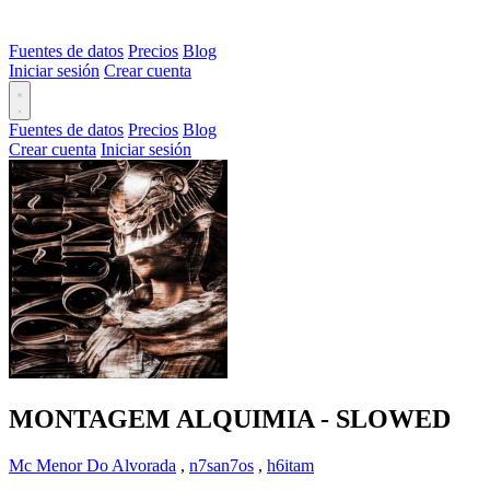
Fuentes de datos
Precios
Blog
Iniciar sesión
Crear cuenta
Fuentes de datos
Precios
Blog
Crear cuenta
Iniciar sesión
MONTAGEM ALQUIMIA - SLOWED
Mc Menor Do Alvorada
,
n7san7os
,
h6itam