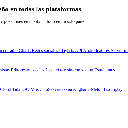
бо en todas las plataformas
s y posiciones en charts — todo en un solo panel.
n en radio
Charts
Redes sociales
Playlists
API
Audio features
Servido
tistas
Editores musicales
Licencias y sincronización
Estudiantes
Cloud
Tidal
QQ Music
JioSaavn/Gaana
Anghami
Melon
Boomplay