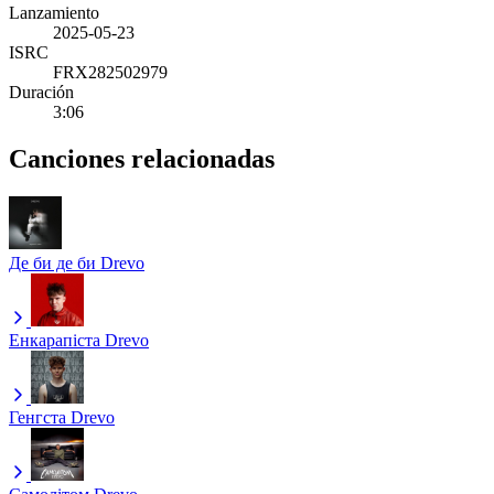
Lanzamiento
2025-05-23
ISRC
FRX282502979
Duración
3:06
Canciones relacionadas
Де би де би
Drevo
Енкарапіста
Drevo
Генгста
Drevo