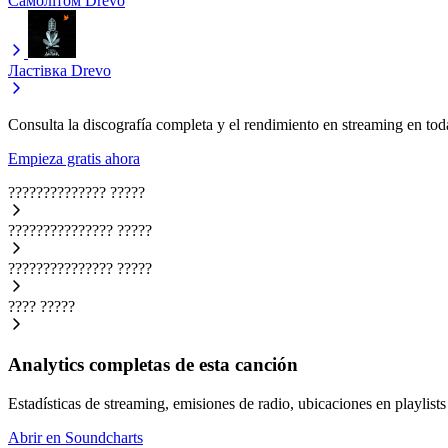
Самолітом
Drevo
Ластівка
Drevo
Consulta la discografía completa y el rendimiento en streaming en toda
Empieza gratis ahora
??????????????
?????
???????????????
?????
???????????????
?????
????
?????
Analytics completas de esta canción
Estadísticas de streaming, emisiones de radio, ubicaciones en playlists 
Abrir en Soundcharts