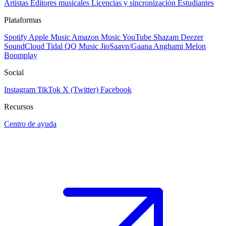
Artistas
Editores musicales
Licencias y sincronización
Estudiantes
Plataformas
Spotify
Apple Music
Amazon Music
YouTube
Shazam
Deezer
SoundCloud
Tidal
QQ Music
JioSaavn/Gaana
Anghami
Melon
Boomplay
Social
Instagram
TikTok
X (Twitter)
Facebook
Recursos
Centro de ayuda