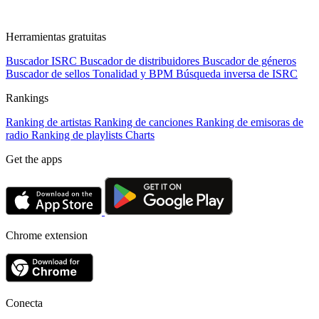
Herramientas gratuitas
Buscador ISRC
Buscador de distribuidores
Buscador de géneros
Buscador de sellos
Tonalidad y BPM
Búsqueda inversa de ISRC
Rankings
Ranking de artistas
Ranking de canciones
Ranking de emisoras de
radio
Ranking de playlists
Charts
Get the apps
Chrome extension
Conecta