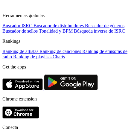
Herramientas gratuitas
Buscador ISRC
Buscador de distribuidores
Buscador de géneros
Buscador de sellos
Tonalidad y BPM
Búsqueda inversa de ISRC
Rankings
Ranking de artistas
Ranking de canciones
Ranking de emisoras de
radio
Ranking de playlists
Charts
Get the apps
Chrome extension
Conecta