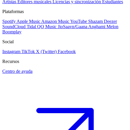
Artistas
Editores musicales
Licencias y sincronización
Estudiantes
Plataformas
Spotify
Apple Music
Amazon Music
YouTube
Shazam
Deezer
SoundCloud
Tidal
QQ Music
JioSaavn/Gaana
Anghami
Melon
Boomplay
Social
Instagram
TikTok
X (Twitter)
Facebook
Recursos
Centro de ayuda