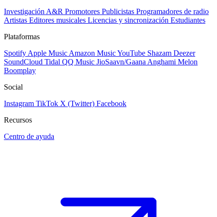
Investigación A&R
Promotores
Publicistas
Programadores de radio
Artistas
Editores musicales
Licencias y sincronización
Estudiantes
Plataformas
Spotify
Apple Music
Amazon Music
YouTube
Shazam
Deezer
SoundCloud
Tidal
QQ Music
JioSaavn/Gaana
Anghami
Melon
Boomplay
Social
Instagram
TikTok
X (Twitter)
Facebook
Recursos
Centro de ayuda