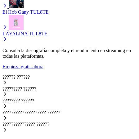
El Hob Gany
TUL8TE
LAYALINA
TUL8TE
Consulta la discografía completa y el rendimiento en streaming en
todas las plataformas.
Empieza gratis ahora
??????
??????
?????????
??????
????????
??????
????????????????????
??????
???????????????
??????