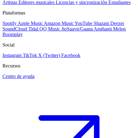
Artistas
Editores musicales
Licencias y sincronización
Estudiantes
Plataformas
Spotify
Apple Music
Amazon Music
YouTube
Shazam
Deezer
SoundCloud
Tidal
QQ Music
JioSaavn/Gaana
Anghami
Melon
Boomplay
Social
Instagram
TikTok
X (Twitter)
Facebook
Recursos
Centro de ayuda