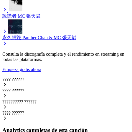
說謊者
MC 張天賦
永久損毀
Panther Chan & MC 張天賦
Consulta la discografía completa y el rendimiento en streaming en
todas las plataformas.
Empieza gratis ahora
????
??????
????
??????
??????????
??????
????
??????
Analytics completas de esta canción