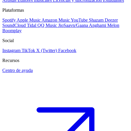
Artistas
Editores musicales
Licencias y sincronización
Estudiantes
Plataformas
Spotify
Apple Music
Amazon Music
YouTube
Shazam
Deezer
SoundCloud
Tidal
QQ Music
JioSaavn/Gaana
Anghami
Melon
Boomplay
Social
Instagram
TikTok
X (Twitter)
Facebook
Recursos
Centro de ayuda