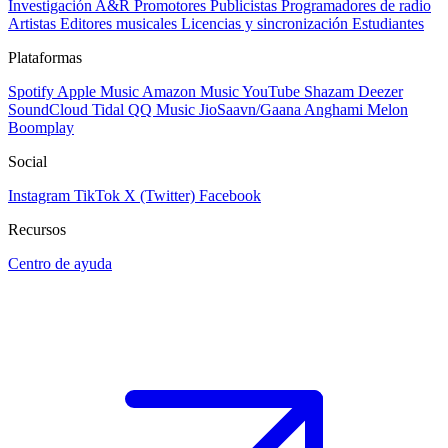
Investigación A&R
Promotores
Publicistas
Programadores de radio
Artistas
Editores musicales
Licencias y sincronización
Estudiantes
Plataformas
Spotify
Apple Music
Amazon Music
YouTube
Shazam
Deezer
SoundCloud
Tidal
QQ Music
JioSaavn/Gaana
Anghami
Melon
Boomplay
Social
Instagram
TikTok
X (Twitter)
Facebook
Recursos
Centro de ayuda