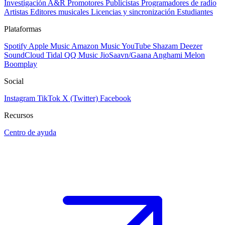
Investigación A&R
Promotores
Publicistas
Programadores de radio
Artistas
Editores musicales
Licencias y sincronización
Estudiantes
Plataformas
Spotify
Apple Music
Amazon Music
YouTube
Shazam
Deezer
SoundCloud
Tidal
QQ Music
JioSaavn/Gaana
Anghami
Melon
Boomplay
Social
Instagram
TikTok
X (Twitter)
Facebook
Recursos
Centro de ayuda