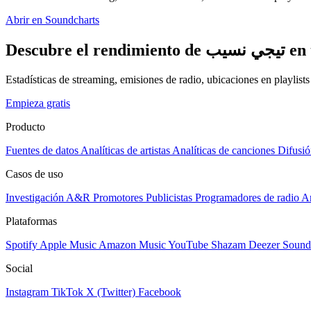
Abrir en Soundcharts
Descubre
Estadísticas de streaming, emisiones de radio, ubicaciones en playlist
Empieza gratis
Producto
Fuentes de datos
Analíticas de artistas
Analíticas de canciones
Difusió
Casos de uso
Investigación A&R
Promotores
Publicistas
Programadores de radio
Ar
Plataformas
Spotify
Apple Music
Amazon Music
YouTube
Shazam
Deezer
Sound
Social
Instagram
TikTok
X (Twitter)
Facebook