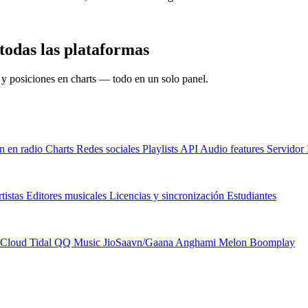
 el rendimiento de تيجي نسيب en todas las plataformas
s y posiciones en charts — todo en un solo panel.
n en radio
Charts
Redes sociales
Playlists
API
Audio features
Servido
tistas
Editores musicales
Licencias y sincronización
Estudiantes
Cloud
Tidal
QQ Music
JioSaavn/Gaana
Anghami
Melon
Boomplay