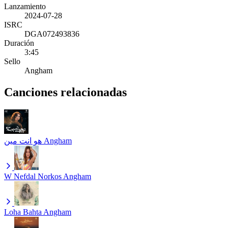
Lanzamiento
2024-07-28
ISRC
DGA072493836
Duración
3:45
Sello
Angham
Canciones relacionadas
هو انت مين
Angham
W Nefdal Norkos
Angham
Loha Bahta
Angham