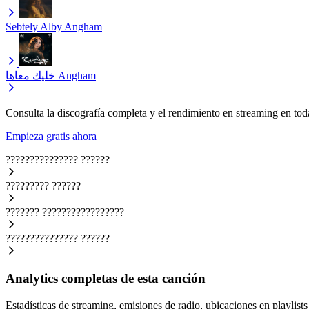
Sebtely Alby
Angham
خليك معاها
Angham
Consulta la discografía completa y el rendimiento en streaming en toda
Empieza gratis ahora
???????????????
??????
?????????
??????
???????
?????????????????
???????????????
??????
Analytics completas de esta canción
Estadísticas de streaming, emisiones de radio, ubicaciones en playlists 