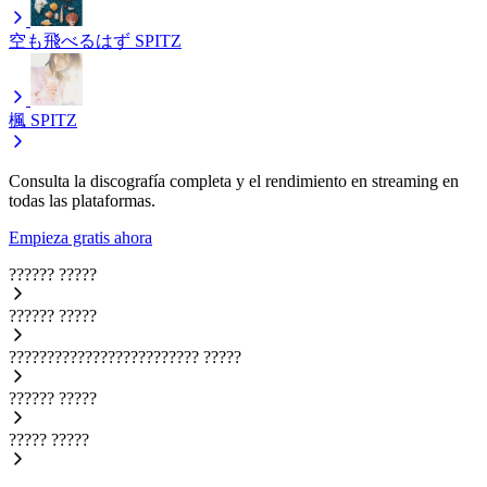
空も飛べるはず
SPITZ
楓
SPITZ
Consulta la discografía completa y el rendimiento en streaming en
todas las plataformas.
Empieza gratis ahora
??????
?????
??????
?????
?????????????????????????
?????
??????
?????
?????
?????