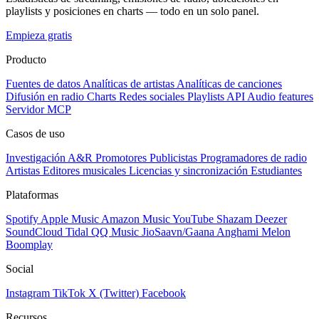
playlists y posiciones en charts — todo en un solo panel.
Empieza gratis
Producto
Fuentes de datos
Analíticas de artistas
Analíticas de canciones
Difusión en radio
Charts
Redes sociales
Playlists
API
Audio features
Servidor MCP
Casos de uso
Investigación A&R
Promotores
Publicistas
Programadores de radio
Artistas
Editores musicales
Licencias y sincronización
Estudiantes
Plataformas
Spotify
Apple Music
Amazon Music
YouTube
Shazam
Deezer
SoundCloud
Tidal
QQ Music
JioSaavn/Gaana
Anghami
Melon
Boomplay
Social
Instagram
TikTok
X (Twitter)
Facebook
Recursos