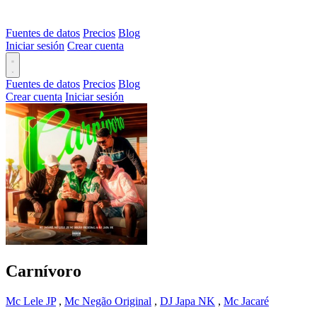
Fuentes de datos
Precios
Blog
Iniciar sesión
Crear cuenta
Fuentes de datos
Precios
Blog
Crear cuenta
Iniciar sesión
Carnívoro
Mc Lele JP
,
Mc Negão Original
,
DJ Japa NK
,
Mc Jacaré