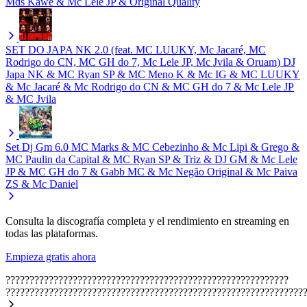
Mds
Kawe & Mc Lele JP & Original Quality
SET DO JAPA NK 2.0 (feat. MC LUUKY, Mc Jacaré, MC
Rodrigo do CN, MC GH do 7, Mc Lele JP, Mc Jvila & Oruam)
DJ
Japa NK & MC Ryan SP & MC Meno K & Mc IG & MC LUUKY
& Mc Jacaré & Mc Rodrigo do CN & MC GH do 7 & Mc Lele JP
& MC Jvila
Set Dj Gm 6.0
MC Marks & MC Cebezinho & Mc Lipi & Grego &
MC Paulin da Capital & MC Ryan SP & Triz & DJ GM & Mc Lele
JP & MC GH do 7 & Gabb MC & Mc Negão Original & Mc Paiva
ZS & Mc Daniel
Consulta la discografía completa y el rendimiento en streaming en
todas las plataformas.
Empieza gratis ahora
???????????????????????????????????????????????????????????
??????????????????????????????????????????????????????????????