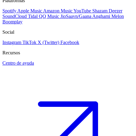
Plataformas
Spotify
Apple Music
Amazon Music
YouTube
Shazam
Deezer
SoundCloud
Tidal
QQ Music
JioSaavn/Gaana
Anghami
Melon
Boomplay
Social
Instagram
TikTok
X (Twitter)
Facebook
Recursos
Centro de ayuda