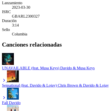
Lanzamiento
2023-03-30
ISRC
GBARL2300327
Duración
3:14
Sello
Columbia
Canciones relacionadas
UNAVAILABLE (feat. Musa Keys)
Davido & Musa Keys
Sensational (feat. Davido & Lojay)
Chris Brown & Davido & Lojay
Fall
Davido