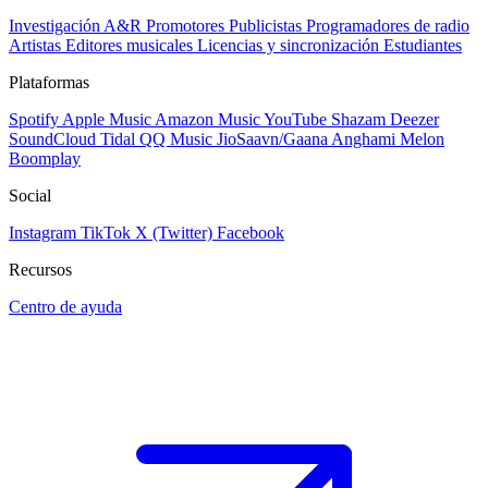
Investigación A&R
Promotores
Publicistas
Programadores de radio
Artistas
Editores musicales
Licencias y sincronización
Estudiantes
Plataformas
Spotify
Apple Music
Amazon Music
YouTube
Shazam
Deezer
SoundCloud
Tidal
QQ Music
JioSaavn/Gaana
Anghami
Melon
Boomplay
Social
Instagram
TikTok
X (Twitter)
Facebook
Recursos
Centro de ayuda