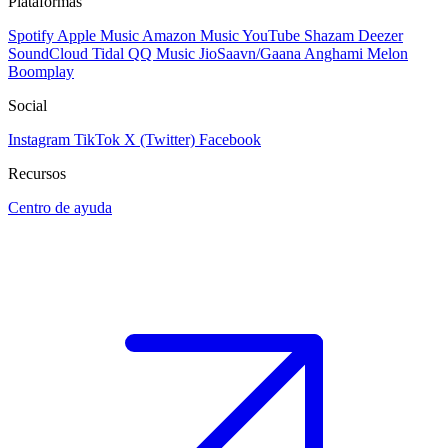
Plataformas
Spotify
Apple Music
Amazon Music
YouTube
Shazam
Deezer
SoundCloud
Tidal
QQ Music
JioSaavn/Gaana
Anghami
Melon
Boomplay
Social
Instagram
TikTok
X (Twitter)
Facebook
Recursos
Centro de ayuda