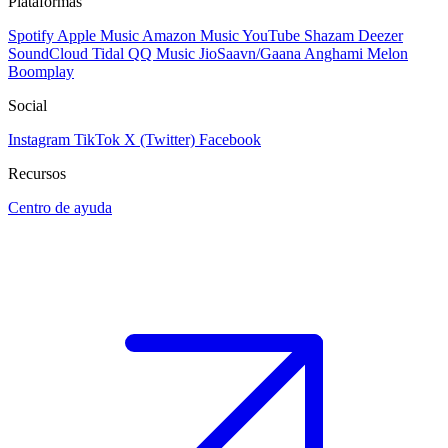
Plataformas
Spotify
Apple Music
Amazon Music
YouTube
Shazam
Deezer
SoundCloud
Tidal
QQ Music
JioSaavn/Gaana
Anghami
Melon
Boomplay
Social
Instagram
TikTok
X (Twitter)
Facebook
Recursos
Centro de ayuda